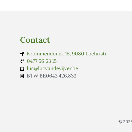
Contact
Krommendonck 15, 9080 Lochristi
0477 56 63 15
luc@lucvandevijver.be
BTW BE0643.426.833
© 2026